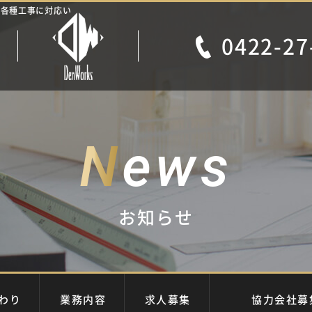
心に各種工事に対応い
0422-27
N
ews
お知らせ
だわり
業務内容
求人募集
協力会社募