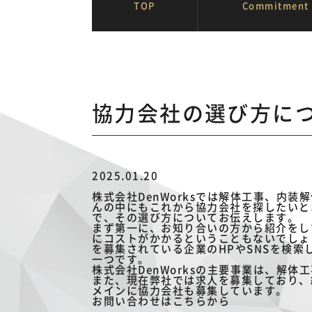
TOP
Commitment
トップページ
お知らせ
協力会社の
協力会社の選び方に
2025.01.20
株式会社DenWorksでは解体工事、内
んの中にもこれから協力会社を探したいと
で、その選び方についてお伝えします。
まず第一に、お知り合いの方から紹介をし
にコストがかかるということもないでしょ
を募集されている企業のHPやSNSを検
一つです。
株式会社DenWorksの主要事業は、解
また、現在弊社では求人を募集しており、
メインに協力会社も募集しています。
お問い合わせはこちらから