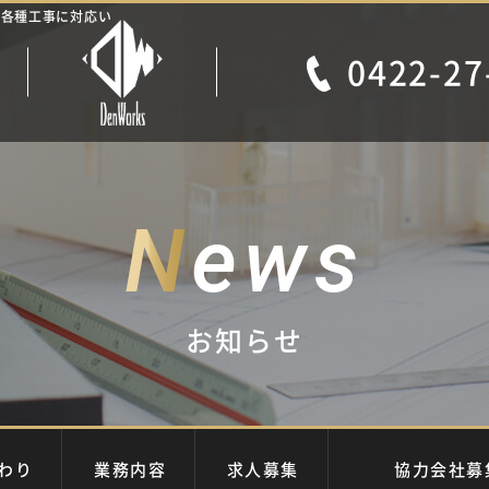
心に各種工事に対応い
0422-27
N
ews
お知らせ
だわり
業務内容
求人募集
協力会社募