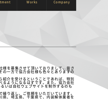
itment
Works
Company
会社様を募集させて頂いておりまして、皆さ
その一方で協力会社様も色々とありますの
ら紹介を受けるということであれば、特別
べるようになるはずです。また、協力会社
あるいは自社ウェブサイトを制作するのも
工で繰り返し、ご依頼をいただいています。
川県、埼玉県、千葉県で、内装解体業者を