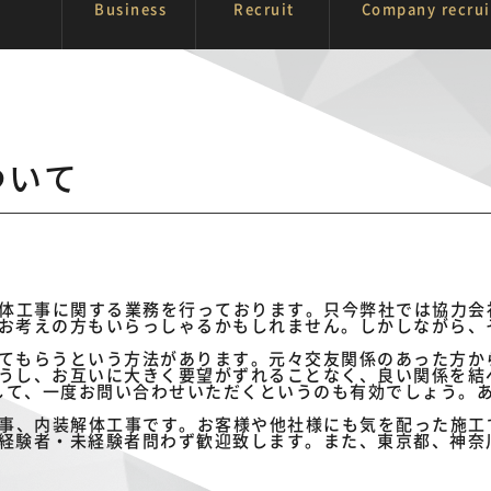
Business
Recruit
Company recru
選び方について
ついて
装解体工事に関する業務を行っております。只今弊社では協力
お考えの方もいらっしゃるかもしれません。しかしながら、
てもらうという方法があります。元々交友関係のあった方か
うし、お互いに大きく要望がずれることなく、良い関係を結
索して、一度お問い合わせいただくというのも有効でしょう。
体工事、内装解体工事です。お客様や他社様にも気を配った施
経験者・未経験者問わず歓迎致します。また、東京都、神奈